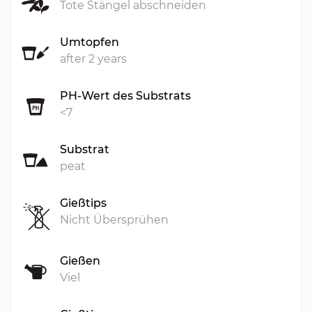
Tote Stängel abschneiden
Umtopfen
after 2 years
PH-Wert des Substrats
<7
Substrat
peat
Gießtips
Nicht Übersprühen
Gießen
Viel