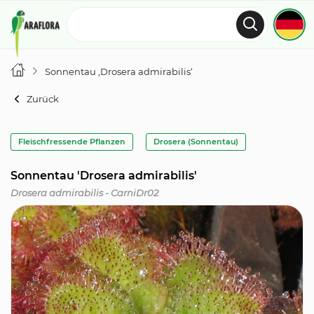
Sonnentau ‚Drosera admirabilis‘
Zurück
Fleischfressende Pflanzen
Drosera (Sonnentau)
Sonnentau 'Drosera admirabilis'
Drosera admirabilis - CarniDr02