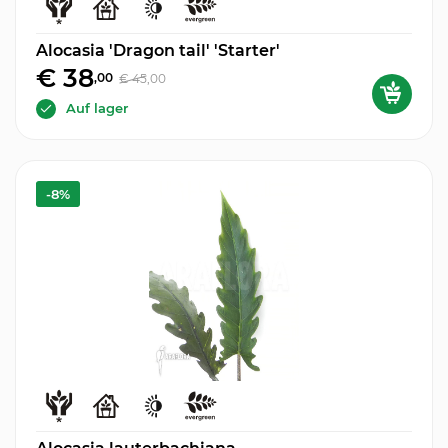
Alocasia 'Dragon tail' 'Starter'
€ 38
,00
€ 45
,00
Auf lager
-8%
Alocasia lauterbachiana