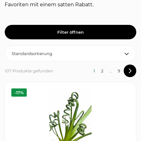
Favoriten mit einem satten Rabatt.
Filter öffnen
107 Produkte gefunden
1
2
…
9
-17%