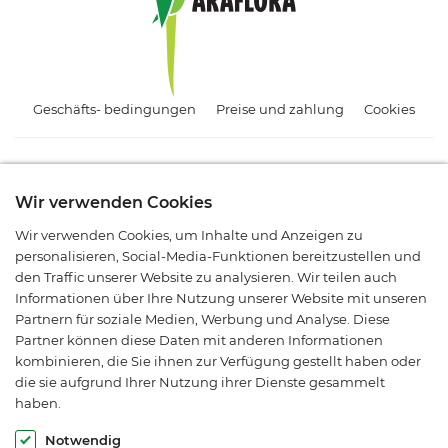
Geschäfts- bedingungen
Preise und zahlung
Cookies
Abonnieren Sie unseren Newsletter.
Wir verwenden Cookies
Melden Sie sich an und bleiben Sie über Angebote, Aktionen
Wir verwenden Cookies, um Inhalte und Anzeigen zu
und neue Produkte informiert.
personalisieren, Social-Media-Funktionen bereitzustellen und
den Traffic unserer Website zu analysieren. Wir teilen auch
Informationen über Ihre Nutzung unserer Website mit unseren
Partnern für soziale Medien, Werbung und Analyse. Diese
Partner können diese Daten mit anderen Informationen
kombinieren, die Sie ihnen zur Verfügung gestellt haben oder
die sie aufgrund Ihrer Nutzung ihrer Dienste gesammelt
haben.
© Araflora 2003-2026. Alle Rechte vorbehalten.
Notwendig