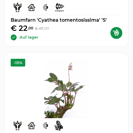
Baumfarn 'Cyathea tomentosissima' 'S'
€ 22
,00
€ 45
,00
Auf lager
-13%