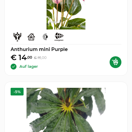
Anthurium mini Purple
€ 14
,00
€ 16
,00
Auf lager
-5%