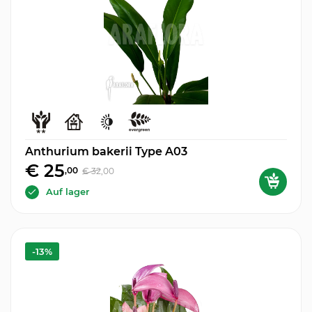
Anthurium bakerii Type A03
€ 25
,00
€ 32
,00
Auf lager
-13%