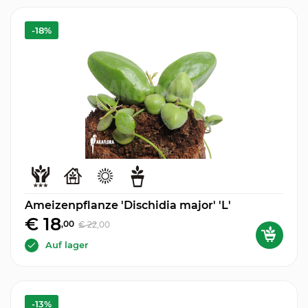
-18%
Ameizenpflanze 'Dischidia major' 'L'
€ 18
,00
€ 22
,00
Auf lager
-13%