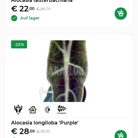
€ 22
,00
€ 24
,00
Auf lager
-22%
Alocasia longiloba 'Purple'
€ 28
,00
€ 35
,95