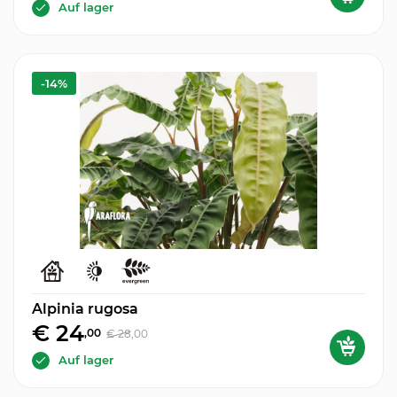
Auf lager
-14%
Alpinia rugosa
€ 24
,00
€ 28
,00
Auf lager