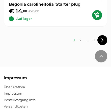
Begonia carolineifolia 'Starter plug'
€ 14
,00
€ 16
,00
Auf lager
1
2
…
9
Impressum
Über Araflora
Impressum
Bestellvorgang info
Versandkosten