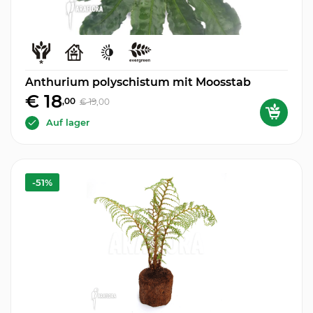
Anthurium polyschistum mit Moosstab
€ 18
,00
€ 19
,00
Auf lager
-51%