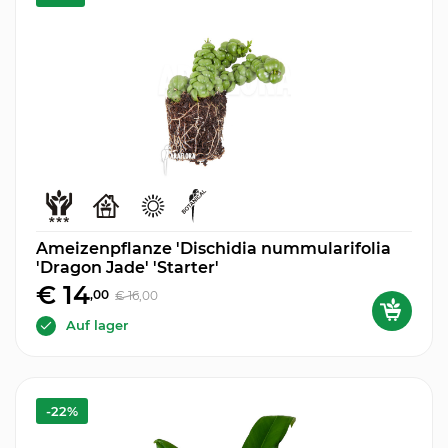
Ameizenpflanze 'Dischidia nummularifolia
'Dragon Jade' 'Starter'
€ 14
,00
€ 16
,00
Auf lager
-22%