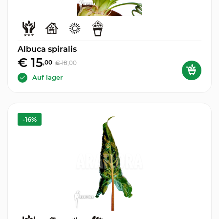
Albuca spiralis
€ 15
,00
€ 18
,00
Auf lager
-16%