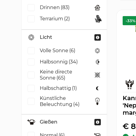
Drinnen
(83)
Terrarium
(2)
-33%
Licht
Volle Sonne
(6)
Halbsonnig
(34)
Keine directe
Sonne
(65)
Halbschattig
(1)
Kan
Künstliche
Beleuchtung
(4)
'Nep
marg
Gießen
€ 8
Normal
(6)