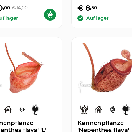
0
€ 8
,00
,50
€ 14
,00
uf lager
Auf lager
nenpflanze
Kannenpflanze
enthes flava' 'L'
'Nepenthes flava'