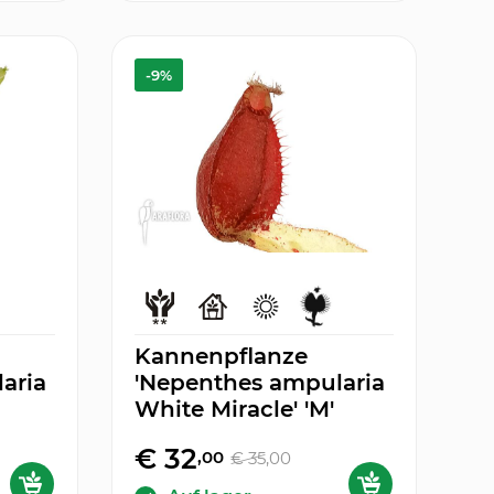
-9%
Kannenpflanze
aria
'Nepenthes ampularia
White Miracle' 'M'
€ 32
,00
€ 35
,00