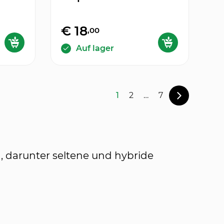
€ 18
,00
Auf lager
1
2
…
7
n, darunter seltene und hybride