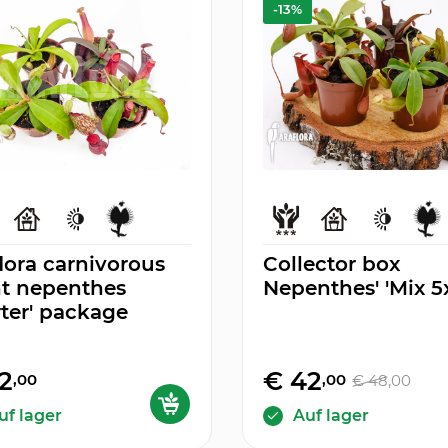
-13%
lora carnivorous
Collector box
nt nepenthes
Nepenthes' 'Mix 5x
rter' package
2
€ 42
,00
,00
€ 48
,00
uf lager
Auf lager