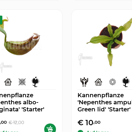
nenpflanze
Kannenpflanze
enthes albo-
'Nepenthes ampul
inata' 'Starter'
Green lid' 'Starter'
€ 10
,00
,00
€ 12
,00