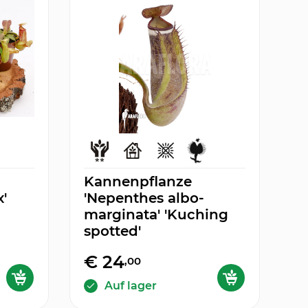
Kannenpflanze
'
'Nepenthes albo-
marginata' 'Kuching
spotted'
€ 24
,00
Auf lager