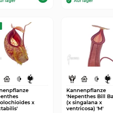
uf lager
Auf lager
nenpflanze
Kannenpflanze
penthes
'Nepenthes Bill Ba
tolochioides x
(x singalana x
tabilis'
ventricosa) 'M'