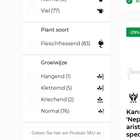
A
Viel
(77)
Plant soort
-29%
Fleischfressend
(83)
Groeiwijze
Hängend
(1)
Kletternd
(5)
Kriechend
(2)
Normal
(76)
Kan
'Ne
aris
spec