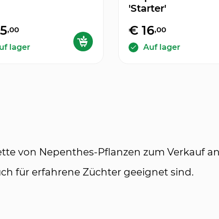
'Starter'
45
€ 16
,00
,00
uf lager
Auf lager
alette von Nepenthes-Pflanzen zum Verkauf a
uch für erfahrene Züchter geeignet sind.