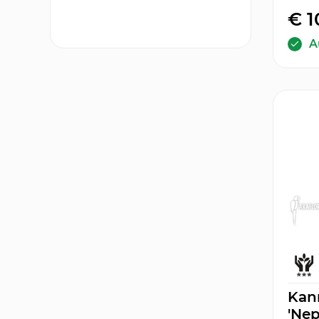
€ 1
A
Kan
'Nep