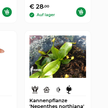
€ 28
,00
Auf lager
Kannenpflanze
'Nepenthes northiana'