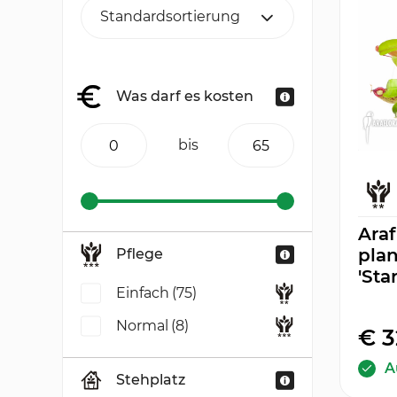
Was darf es kosten
bis
Araf
pla
Pflege
'Sta
Einfach
(75)
Normal
(8)
€ 3
A
Stehplatz