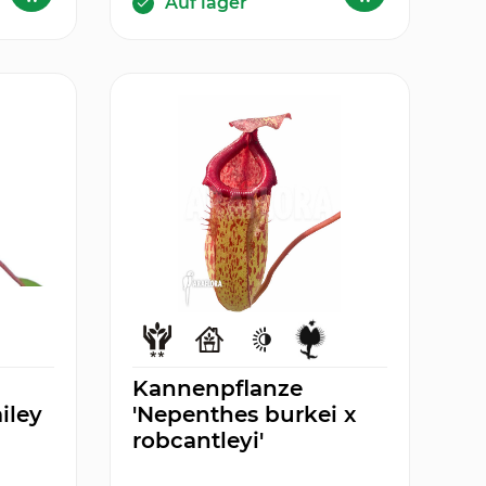
Auf lager
Kannenpflanze
iley
'Nepenthes burkei x
robcantleyi'