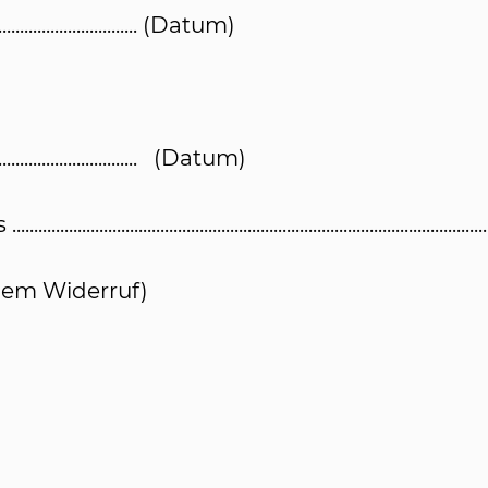
......................................... (Datum)
........................................... (Datum)
...........................................................................
chem Widerruf)