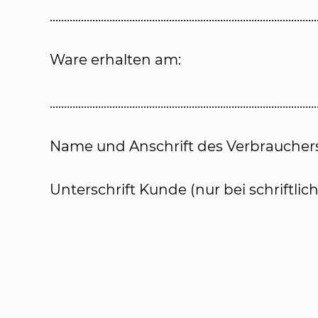
.....................................................................................
Ware erhalten am:
...................................................................................
Name und Anschrift des Verbrauchers ...........................
Unterschrift Kunde (nur bei schriftli