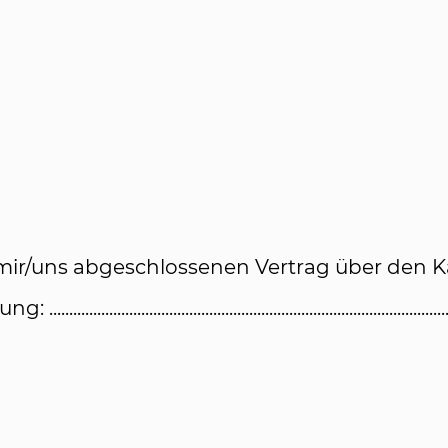
 mir/uns abgeschlossenen Vertrag über den K
..........................................................................