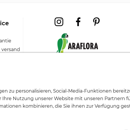
ice
antie
 versand
pflege
ung
Geschäfts-
Preise
Cookies
bedingungen
und
n zu personalisieren, Social-Media-Funktionen bereitzu
zahlung
er Ihre Nutzung unserer Website mit unseren Partnern f
ationen kombinieren, die Sie ihnen zur Verfügung gest