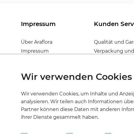
Impressum
Kunden Serv
Über Araflora
Qualität und Gar
Impressum
Verpackung und
Bestellvorgang info
Auspacken und 
Versandkosten
Preise und zahl
Wir verwenden Cookies
Geschäftsbedingungen
Kontakt
Datenschutzerklärung
Wir verwenden Cookies, um Inhalte und Anzeige
Widerrufsbelehrung
analysieren. Wir teilen auch Informationen üb
Widerrufsformular
Partner können diese Daten mit anderen Inform
Haftungsausschluß
ihrer Dienste gesammelt haben.