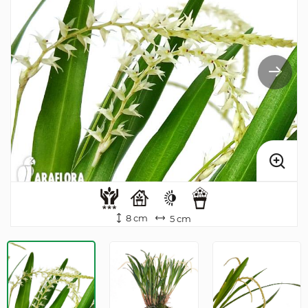
8 cm
5 cm