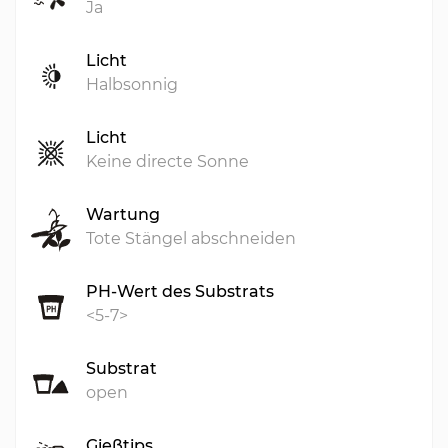
Ja
Licht
Halbsonnig
Licht
Keine directe Sonne
Wartung
Tote Stängel abschneiden
PH-Wert des Substrats
<5-7>
Substrat
open
Gießtips