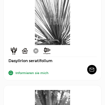
Dasylirion seratifolium
Informieren sie mich