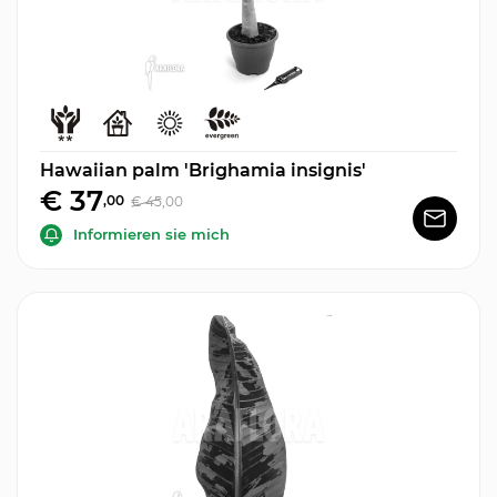
Hawaiian palm 'Brighamia insignis'
€ 37
,00
€ 45
,00
Informieren sie mich